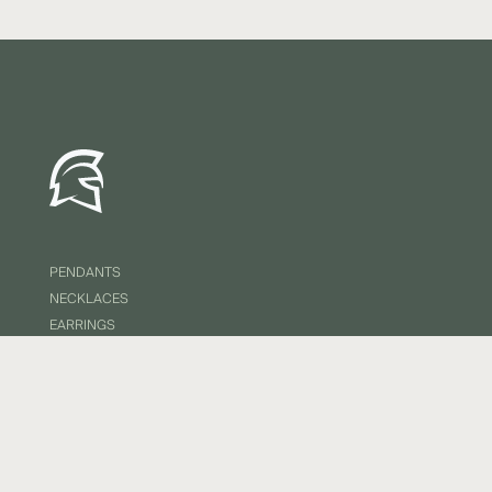
PENDANTS
NECKLACES
EARRINGS
BANGLES
BRACELETS
RINGS
EDITIONS