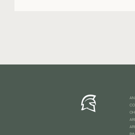
AN
CO
OH
AR
AR
RI