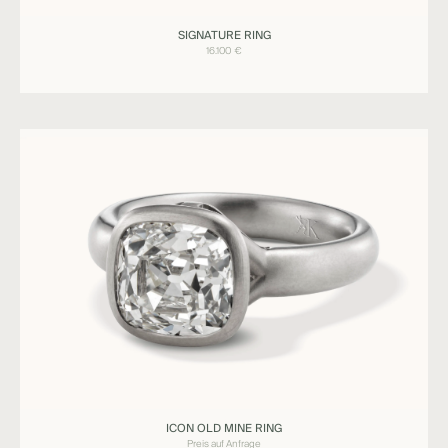
Ringe
SIGNATURE RING
SIGNATURE
16.100
€
Ringe
ICON OLD MINE RING
ICON
Preis auf Anfrage