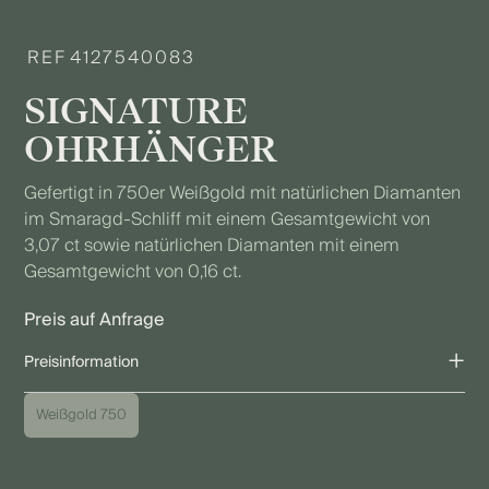
REF
4127540083
SIGNATURE
OHRHÄNGER
Gefertigt in 750er Weißgold mit natürlichen Diamanten
im Smaragd-Schliff mit einem Gesamtgewicht von
3,07 ct sowie natürlichen Diamanten mit einem
Gesamtgewicht von 0,16 ct.
Preis auf Anfrage
+
Preisinformation
Der angegebene Preis bezieht sich auf die gezeigte Ausführung.
Weißgold 750
Aufgrund individueller Ausführungen sowie Schwankungen bei
Edelmetall-, Diamant- und Edelsteinpreisen kann der endgültige
Preis variieren. Gerne erstellen wir Ihnen oder Ihrem Juwelier ein