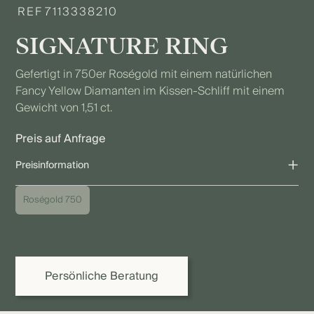
REF
7113338210
SIGNATURE RING
Gefertigt in 750er Roségold mit einem natürlichen
Fancy Yellow Diamanten im Kissen-Schliff mit einem
Gewicht von 1,51 ct.
Preis auf Anfrage
+
Preisinformation
Der angegebene Preis bezieht sich auf die gezeigte Ausführung.
Roségold 750
Aufgrund individueller Ausführungen sowie Schwankungen bei
Edelmetall-, Diamant- und Edelsteinpreisen kann der endgültige
Preis variieren. Gerne erstellen wir Ihnen oder Ihrem Juwelier ein
verbindliches Angebot.
Persönliche Beratung