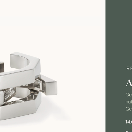
R
A
Gef
na
Ge
14