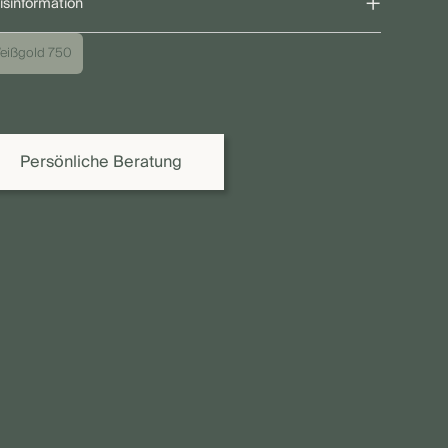
+
isinformation
 angegebene Preis bezieht sich auf die gezeigte Ausführung.
eißgold 750
grund individueller Ausführungen sowie Schwankungen bei
lmetall-, Diamant- und Edelsteinpreisen kann der endgültige
is variieren. Gerne erstellen wir Ihnen oder Ihrem Juwelier ein
bindliches Angebot.
Persönliche Beratung