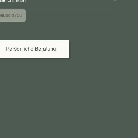
+
isinformation
 angegebene Preis bezieht sich auf die gezeigte Ausführung.
eißgold 750
grund individueller Ausführungen sowie Schwankungen bei
lmetall-, Diamant- und Edelsteinpreisen kann der endgültige
is variieren. Gerne erstellen wir Ihnen oder Ihrem Juwelier ein
bindliches Angebot.
Persönliche Beratung