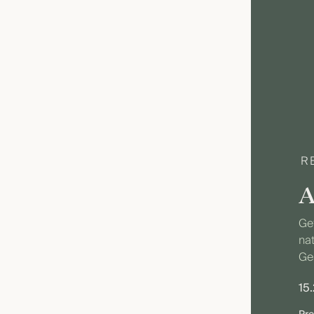
R
A
Gef
nat
Ge
15