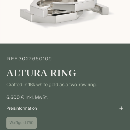
REF
3027660109
ALTURA RING
Crafted in 18k white gold as a two-row ring.
6.600
€ inkl. MwSt.
+
Preisinformation
Der angegebene Preis bezieht sich auf die gezeigte Ausführung.
Weißgold 750
Aufgrund individueller Ausführungen sowie Schwankungen bei