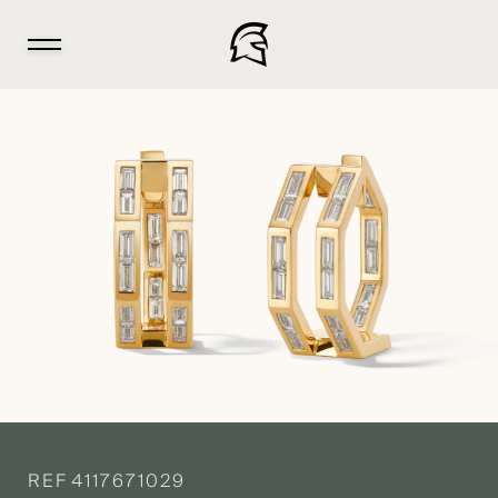
REF
4117671029