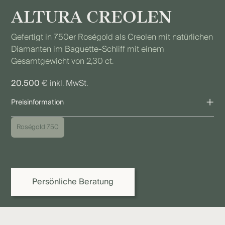
ALTURA CREOLEN
Gefertigt in 750er Roségold als Creolen mit natürlichen
Diamanten im Baguette-Schliff mit einem
Gesamtgewicht von 2,30 ct.
20.500
€ inkl. MwSt.
+
Preisinformation
Der angegebene Preis bezieht sich auf die gezeigte Ausführung.
Roségold 750
Aufgrund individueller Ausführungen sowie Schwankungen bei
Edelmetall-, Diamant- und Edelsteinpreisen kann der endgültige
Preis variieren. Gerne erstellen wir Ihnen oder Ihrem Juwelier ein
verbindliches Angebot.
Persönliche Beratung